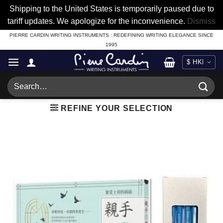
Shipping to the United States is temporarily paused due to
tariff updates. We apologize for the inconvenience.
Dismiss
Skip
PIERRE CARDIN WRITING INSTRUMENTS : REDEFINING WRITING ELEGANCE SINCE
1995
to
content
Search
for:
REFINE YOUR SELECTION