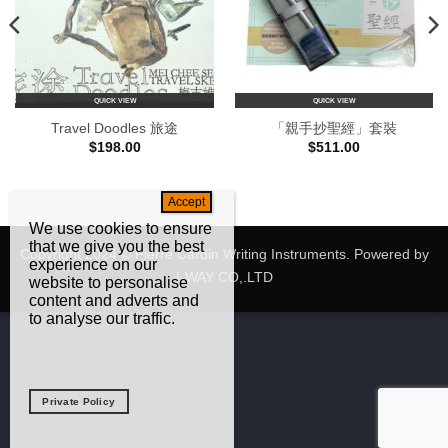
QUICK VIEW
QUICK VIEW
Travel Doodles 旅途
「親手抄聖經」套裝
$
198.00
$
511.00
We use cookies to ensure
that we give you the best
Copyright 2024 © Pierre Cardin Writing Instruments. Powered by
experience on our
I-WAY CO,.LTD
website to personalise
content and adverts and
to analyse our traffic.
Private Policy