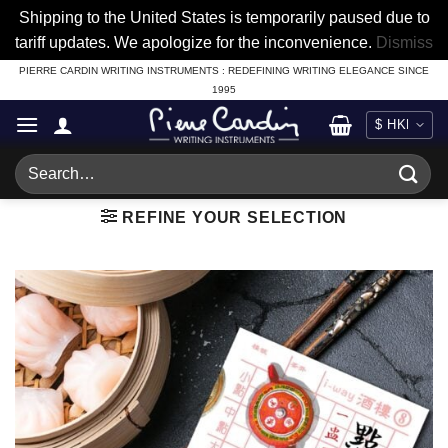
Shipping to the United States is temporarily paused due to
tariff updates. We apologize for the inconvenience.
Dismiss
Skip
PIERRE CARDIN WRITING INSTRUMENTS : REDEFINING WRITING ELEGANCE SINCE
1995
to
content
Search
for:
REFINE YOUR SELECTION