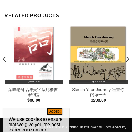
RELATED PRODUCTS
QUICK VIEW
QUICK VIEW
葉曄老師品味美字系列楷書-
Sketch Your Journey 繪畫你
宋詞篇
的每一天
$
68.00
$
238.00
We use cookies to ensure
that we give you the best
Copyright 2024 © Pierre Cardin Writing Instruments. Powered by
experience on our