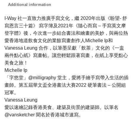
Additional information
I-Way 社一直致力推廣手寫文化，繼 2020年出版《盼望- 舒
寫恩言三十篇》 寫字簿及2021年《隨心而寫 – 手寫英文摩
登字體》後，今次進一步結合書法和繪畫的美妙，與兩位熱
愛香港地道飲食文化的業餘寫畫創作人Michelle Ip和
Vanessa Leung 合作，以筆墨呈獻「飲茶」文化的《一盅
兩件點心紙》寫畫帖。讓您輕鬆跟著寫畫，在紙上享受點心
美食之旅！
Michelle Ip
「字悠堂」@milligraphy 堂主，愛將手繪手寫帶入生活的插
畫師。第五屆華文盃全港書法大賽2022 硬筆書法 – 公開組
冠軍。
Vanessa Leung
愛以速繪記錄香港美食、建築及街景的建築師。以筆名
@vansketcher 聞名於香港城市速寫。